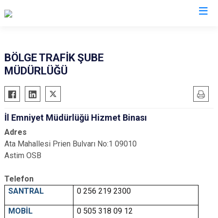
İl Emniyet Müdürlükleri
BÖLGE TRAFİK ŞUBE
MÜDÜRLÜĞÜ
İl Emniyet Müdürlüğü Hizmet Binası
Adres
Ata Mahallesi Prien Bulvarı No:1 09010
Astim OSB
Telefon
SANTRAL
0 256 219 2300
MOBİL
0 505 318 09 12