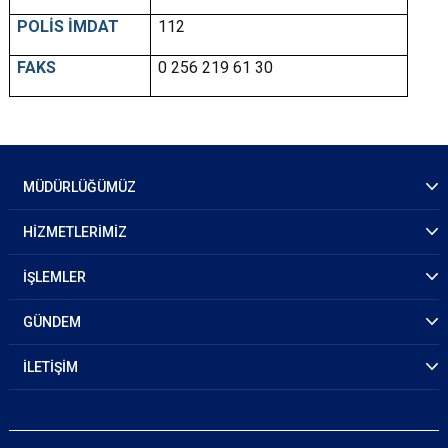
POLİS İMDAT
112
FAKS
0 256 219 61 30
MÜDÜRLÜĞÜMÜZ
HİZMETLERİMİZ
İŞLEMLER
GÜNDEM
İLETİŞİM