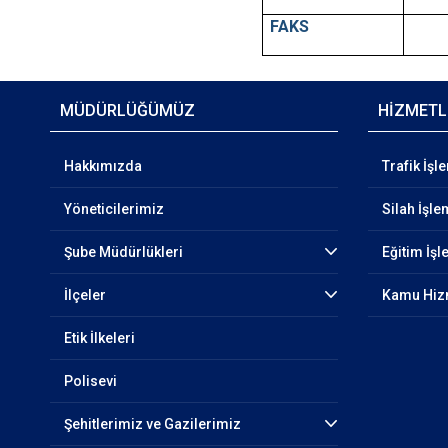
FAKS
MÜDÜRLÜĞÜMÜZ
HİZMETL
Hakkımızda
Trafik İşl
Yöneticilerimiz
Silah İşle
Şube Müdürlükleri
Eğitim İşl
İlçeler
Kamu Hizm
Etik İlkeleri
Polisevi
Şehitlerimiz ve Gazilerimiz