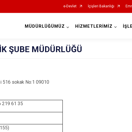
e-Devlet
İçişleri Bakanlığı
Emn
MÜDÜRLÜĞÜMÜZ
HİZMETLERİMİZ
İŞL
İl Emniyet Müdürlükleri
İK ŞUBE MÜDÜRLÜĞÜ
i 516 sokak No:1 09010
6 219 61 35
(155)