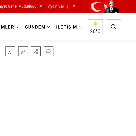
iyet Genel Müdürlüğü
Aydın Valiliği
EMLER
GÜNDEM
İLETİŞİM
26
°C