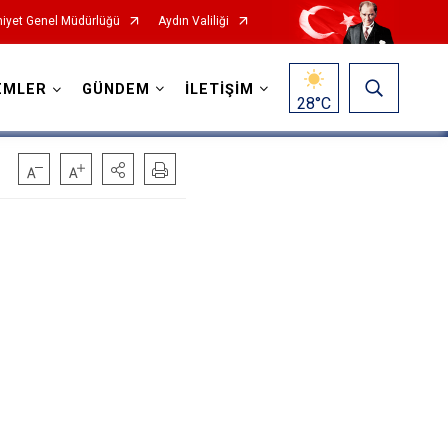
iyet Genel Müdürlüğü
Aydın Valiliği
EMLER
GÜNDEM
İLETİŞİM
28
°C