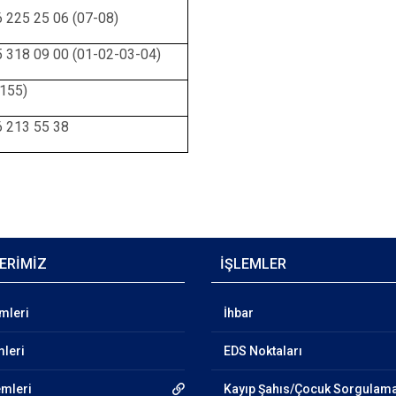
6 225 25 06 (07-08)
5 318 09 00 (01-02-03-04)
(155)
6 213 55 38
ERİMİZ
İŞLEMLER
emleri
İhbar
mleri
EDS Noktaları
emleri
Kayıp Şahıs/Çocuk Sorgulam