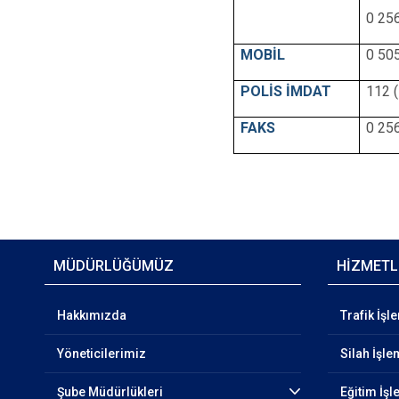
0 25
MOBİL
0 50
POLİS İMDAT
112 
FAKS
0 25
MÜDÜRLÜĞÜMÜZ
HİZMETL
Hakkımızda
Trafik İşl
Yöneticilerimiz
Silah İşle
Şube Müdürlükleri
Eğitim İşl