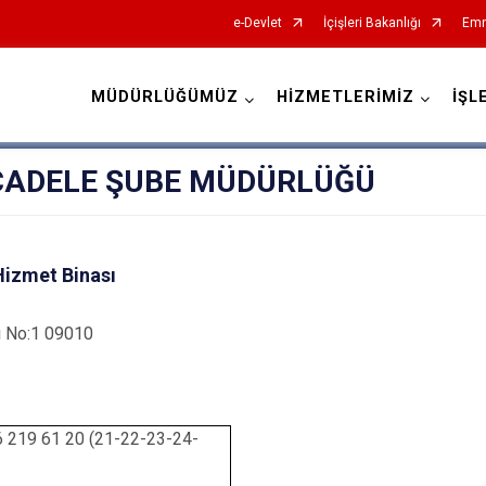
e-Devlet
İçişleri Bakanlığı
Emn
MÜDÜRLÜĞÜMÜZ
HİZMETLERİMİZ
İŞL
İl Emniyet Müdürlükleri
CADELE ŞUBE MÜDÜRLÜĞÜ
Hizmet Binası
rı No:1 09010
6 219 61 20 (21-22-23-24-