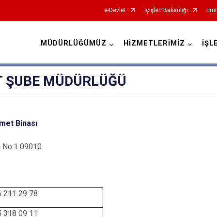
e-Devlet
İçişleri Bakanlığı
Emn
MÜDÜRLÜĞÜMÜZ
HİZMETLERİMİZ
İŞL
İl Emniyet Müdürlükleri
T ŞUBE MÜDÜRLÜĞÜ
met Binası
rı No:1 09010
6 211 29 78
5 318 09 11