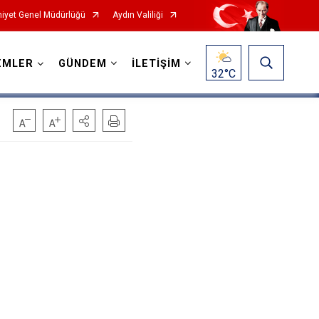
iyet Genel Müdürlüğü
Aydın Valiliği
EMLER
GÜNDEM
İLETİŞİM
32
°C