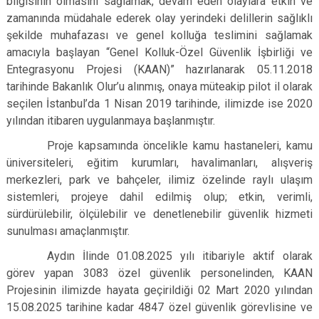
bilgisinin olmasını sağlamak, devam eden olaylara etkin ve
zamanında müdahale ederek olay yerindeki delillerin sağlıklı
şekilde muhafazası ve genel kolluğa teslimini sağlamak
amacıyla başlayan “Genel Kolluk-Özel Güvenlik İşbirliği ve
Entegrasyonu Projesi (KAAN)” hazırlanarak 05.11.2018
tarihinde Bakanlık Olur’u alınmış, onaya müteakip pilot il olarak
seçilen İstanbul’da 1 Nisan 2019 tarihinde, ilimizde ise 2020
yılından itibaren uygulanmaya başlanmıştır.
Proje kapsamında öncelikle kamu hastaneleri, kamu
üniversiteleri, eğitim kurumları, havalimanları, alışveriş
merkezleri, park ve bahçeler, ilimiz özelinde raylı ulaşım
sistemleri, projeye dahil edilmiş olup; etkin, verimli,
sürdürülebilir, ölçülebilir ve denetlenebilir güvenlik hizmeti
sunulması amaçlanmıştır.
Aydın İlinde 01.08.2025 yılı itibariyle aktif olarak
görev yapan 3083 özel güvenlik personelinden, KAAN
Projesinin ilimizde hayata geçirildiği 02 Mart 2020 yılından
15.08.2025 tarihine kadar 4847 özel güvenlik görevlisine ve